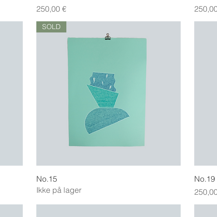
Pris
Pris
250,00 €
250,00
SOLD
Hurtigvisning
No.15
No.19
Ikke på lager
Pris
250,00