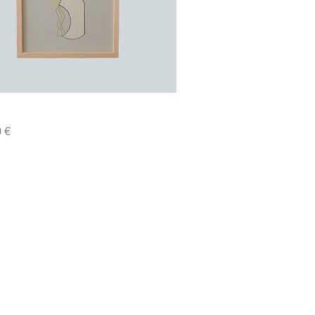
Hurtigvisning
 €