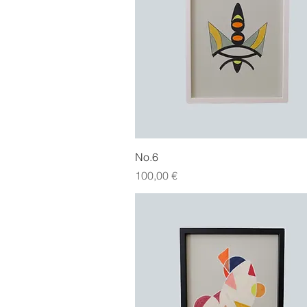
Hurtigvisning
No.6
Pris
100,00 €