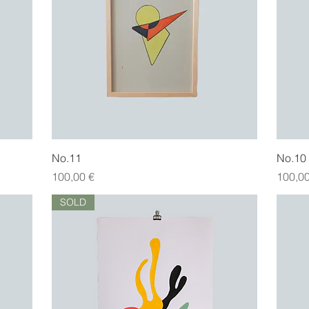
Hurtigvisning
No.11
No.10
Pris
Pris
100,00 €
100,00
SOLD