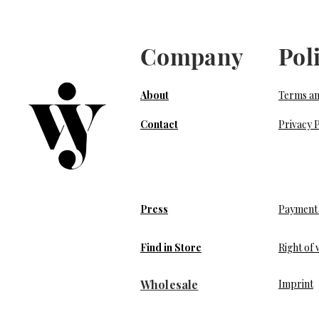
Company
Pol
About
Terms an
Contact
Privacy P
Press
Payment 
Find in Store
Right of
Wholesale
​Imprint