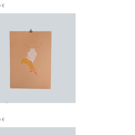
 €
Hurtigvisning
 €