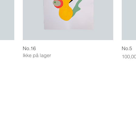
Hurtigvisning
No.16
No.5
Ikke på lager
Pris
100,00