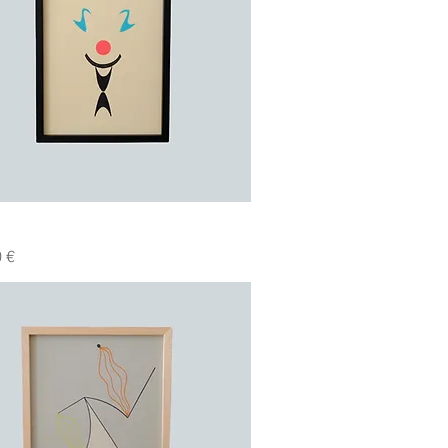
Hurtigvisning
 €