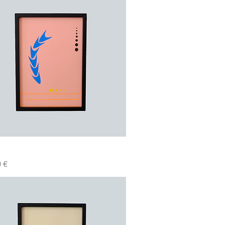
Hurtigvisning
 €