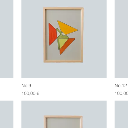
Hurtigvisning
No.9
No.12
Pris
Pris
100,00 €
100,00