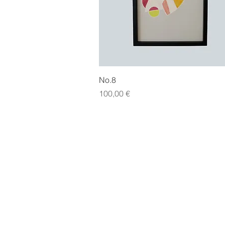
Hurtigvisning
No.8
Pris
100,00 €