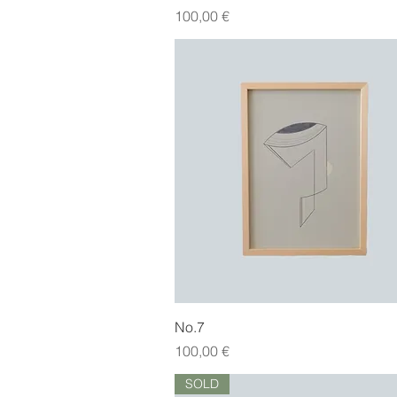
Pris
100,00 €
Hurtigvisning
No.7
Pris
100,00 €
SOLD