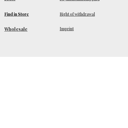
Find in Store
Right of withdrawal
Wholesale
​Imprint